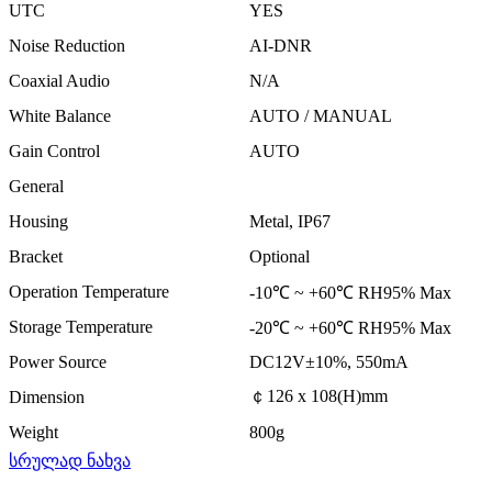
UTC
YES
Noise Reduction
AI-DNR
Coaxial Audio
N/A
White Balance
AUTO / MANUAL
Gain Control
AUTO
General
Housing
Metal, IP67
Bracket
Optional
Operation Temperature
-10℃ ~ +60℃ RH95% Max
Storage Temperature
-20℃ ~ +60℃ RH95% Max
Power Source
DC12V±10%, 550mA
￠126 x 108(H)mm
Dimension
Weight
800g
სრულად ნახვა