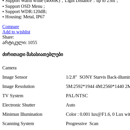
• Support Warm white (4000K)，Light Distance：up to 25m；
• Support OSD Menu ;
• Support WDR:120dB;
• Housing: Metal, IP67
Compare
Add to wishlist
Share:
არტიკული:
1055
ძირითადი მახასიათებლები
Camera
Image Sensor
1/2.8″ SONY Starvis Back-illum
Image Resolution
5M:2592*1944 4M:2560*1440 2
TV System
PAL/NTSC
Electronic Shutter
Auto
Minimun Illumination
Color : 0.001 lux@F1.6, 0 Lux wit
Scanning System
Progressive Scan