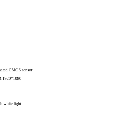
inated CMOS sensor
M:1920*1080
h white light